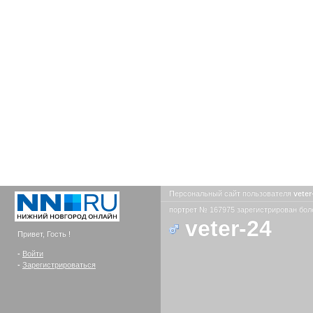
Персональный сайт пользователя
vete
портрет № 167975 зарегистрирован боле
veter-24
Привет, Гость !
-
Войти
-
Зарегистрироваться