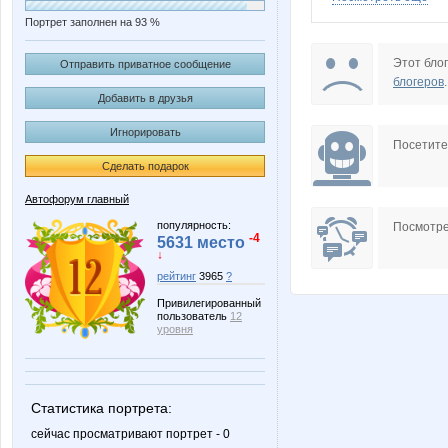
Портрет заполнен на 93 %
Павел Камбаров
Роб
Этот блог
Отправить приватное сообщение
блогеров
.
Добавить в друзья
Игнорировать
Посетит
Сделать подарок
Автофорум главный
популярность:
Посмотре
-4
5631 место
↓
рейтинг
3965
?
Привилегированный
пользователь
12
уровня
Статистика портрета:
сейчас просматривают портрет - 0