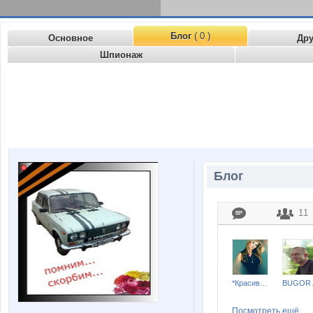
Блог
( 0 )
Основное
Др
Шпионаж
Блог
11
*КрасиваЯ
BU
Посмотреть ещё